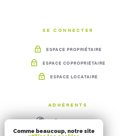
POUR
TYPE OFFRE
vendre mon bien
louer mon bien
SE CONNECTER
ESPACE PROPRIÉTAIRE
JE RENSEIGNE LES
INFORMATIONS DE MON BIEN
ESPACE COPROPRIÉTAIRE
ESPACE LOCATAIRE
TYPE DE BIEN *
Sélectionnez le type de bien
ADHÉRENTS
ADRESSE DU BIEN *
Comme beaucoup, notre site