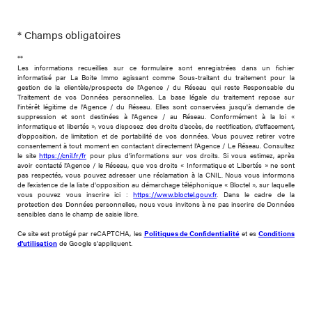
* Champs obligatoires
**
Les informations recueillies sur ce formulaire sont enregistrées dans un fichier
informatisé par La Boite Immo agissant comme Sous-traitant du traitement pour la
gestion de la clientèle/prospects de l'Agence / du Réseau qui reste Responsable du
Traitement de vos Données personnelles. La base légale du traitement repose sur
l'intérêt légitime de l'Agence / du Réseau. Elles sont conservées jusqu'à demande de
suppression et sont destinées à l'Agence / au Réseau. Conformément à la loi «
informatique et libertés », vous disposez des droits d’accès, de rectification, d’effacement,
d’opposition, de limitation et de portabilité de vos données. Vous pouvez retirer votre
consentement à tout moment en contactant directement l’Agence / Le Réseau. Consultez
le site
https://cnil.fr/fr
pour plus d’informations sur vos droits. Si vous estimez, après
avoir contacté l'Agence / le Réseau, que vos droits « Informatique et Libertés » ne sont
pas respectés, vous pouvez adresser une réclamation à la CNIL. Nous vous informons
de l’existence de la liste d'opposition au démarchage téléphonique « Bloctel », sur laquelle
vous pouvez vous inscrire ici :
https://www.bloctel.gouv.fr
. Dans le cadre de la
protection des Données personnelles, nous vous invitons à ne pas inscrire de Données
sensibles dans le champ de saisie libre.
Ce site est protégé par reCAPTCHA, les
Politiques de Confidentialité
et es
Conditions
d'utilisation
de Google s'appliquent.
JE SOUHAITE UNE ESTIMATION