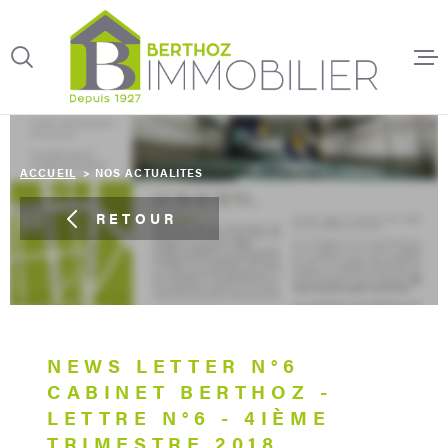
Aller
Aller
Aller
Aller
à
à
au
au
:
la
menu
contenu
recherche
principal
ACCUEIL
ACCUEIL
NOS ACTUALITES
SYNDIC DE
COPROPRI
RETOUR
GESTION L
TRANSACT
IMMOBILI
NEWS LETTER N°6
CABINET BERTHOZ -
LETTRE N°6 - 4IÈME
LOCATION
TRIMESTRE 2018