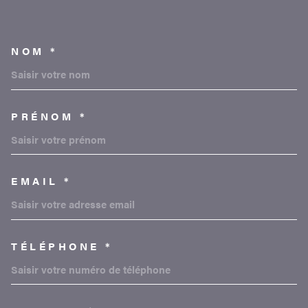
NOM *
TRAD_MELTEM_VOSCOORDON
PRÉNOM *
EMAIL *
TÉLÉPHONE *