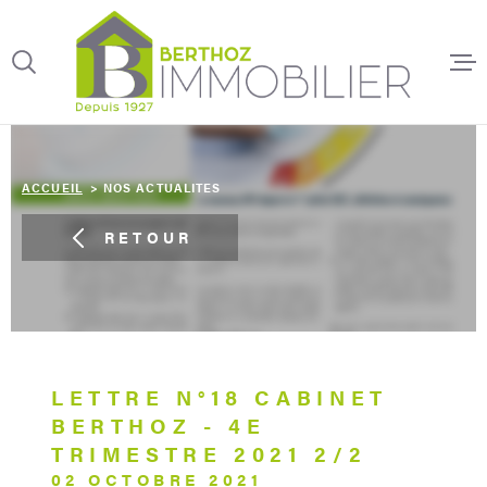
Aller
Aller
Aller
Aller
à
à
au
au
:
la
menu
contenu
recherche
principal
ACCUEIL
ACCUEIL
NOS ACTUALITES
SYNDIC DE
COPROPRI
RETOUR
GESTION L
TRANSACT
IMMOBILI
LETTRE N°18 CABINET
BERTHOZ - 4E
TRIMESTRE 2021 2/2
LOCATION
02 OCTOBRE 2021