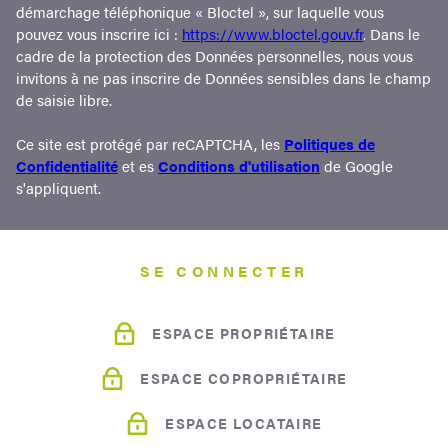
démarchage téléphonique « Bloctel », sur laquelle vous
pouvez vous inscrire ici :
https://www.bloctel.gouv.fr
. Dans le
cadre de la protection des Données personnelles, nous vous
invitons à ne pas inscrire de Données sensibles dans le champ
de saisie libre.
Ce site est protégé par reCAPTCHA, les
Politiques de
Confidentialité
et es
Conditions d'utilisation
de Google
s'appliquent.
SE CONNECTER
ESPACE PROPRIÉTAIRE
ESPACE COPROPRIÉTAIRE
ESPACE LOCATAIRE