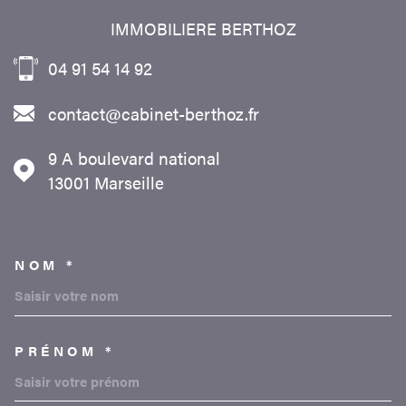
IMMOBILIERE BERTHOZ
04 91 54 14 92
contact@cabinet-berthoz.fr
9 A boulevard national
13001
Marseille
NOM *
TRAD_MELTEM_VOSCOORDON
PRÉNOM *