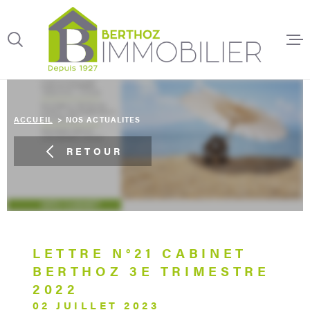
Aller
Aller
Aller
Aller
à
à
au
au
:
la
menu
contenu
recherche
principal
ACCUEIL
ACCUEIL
NOS ACTUALITES
SYNDIC DE
COPROPRI
RETOUR
GESTION L
TRANSACT
IMMOBILI
LETTRE N°21 CABINET
BERTHOZ 3E TRIMESTRE
2022
LOCATION
02 JUILLET 2023